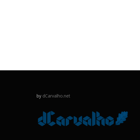
by
dCarvalho.net