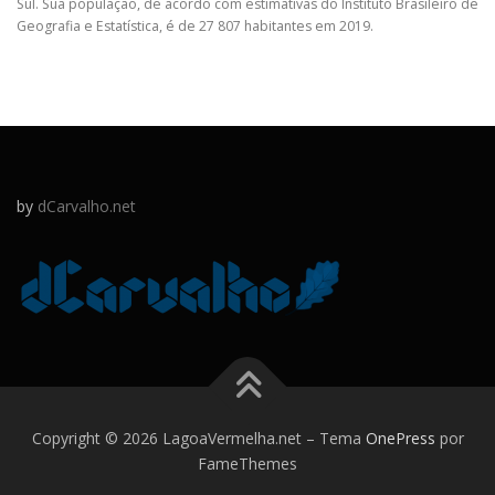
Sul. Sua população, de acordo com estimativas do Instituto Brasileiro de
Geografia e Estatística, é de 27 807 habitantes em 2019.
by
dCarvalho.net
Copyright © 2026 LagoaVermelha.net
–
Tema
OnePress
por
FameThemes