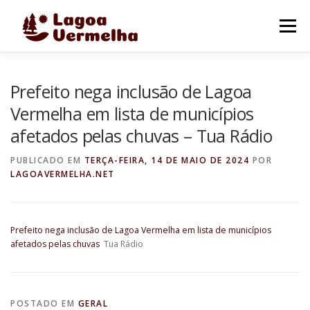
Pular
para
Menu
o
conteúdo
O MUNICÍPIO
NOTÍCIAS
IMAGENS DE LAGOA
Prefeito nega inclusão de Lagoa
Vermelha em lista de municípios
afetados pelas chuvas – Tua Rádio
FALE CONOSCO
PUBLICADO EM
TERÇA-FEIRA, 14 DE MAIO DE 2024
POR
LAGOAVERMELHA.NET
Prefeito nega inclusão de Lagoa Vermelha em lista de municípios
afetados pelas chuvas
Tua Rádio
POSTADO EM
GERAL