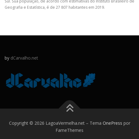
Sul. Sua população, de acordo com estimativas do Instituto Brasileiro de
Geografia e Estatística, é de 27 807 habitantes em 2019.
by
dCarvalho.net
Copyright © 2026 LagoaVermelha.net
–
Tema
OnePress
por
FameThemes