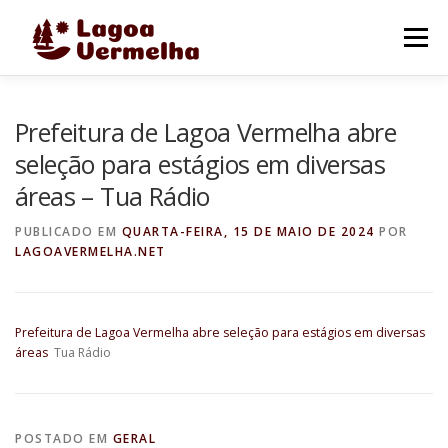
Pular
para
Menu
o
conteúdo
O MUNICÍPIO
NOTÍCIAS
IMAGENS DE LAGOA
Prefeitura de Lagoa Vermelha abre
seleção para estágios em diversas
áreas – Tua Rádio
FALE CONOSCO
PUBLICADO EM
QUARTA-FEIRA, 15 DE MAIO DE 2024
POR
LAGOAVERMELHA.NET
Prefeitura de Lagoa Vermelha abre seleção para estágios em diversas
áreas
Tua Rádio
POSTADO EM
GERAL