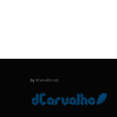
by
dCarvalho.net