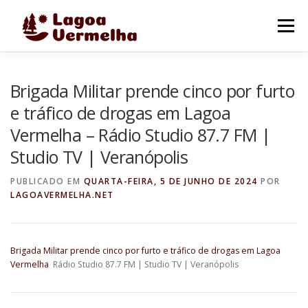
Pular
para
Menu
o
conteúdo
O MUNICÍPIO
NOTÍCIAS
IMAGENS DE LAGOA
Brigada Militar prende cinco por furto
e tráfico de drogas em Lagoa
Vermelha – Rádio Studio 87.7 FM |
FALE CONOSCO
Studio TV | Veranópolis
PUBLICADO EM
QUARTA-FEIRA, 5 DE JUNHO DE 2024
POR
LAGOAVERMELHA.NET
Brigada Militar prende cinco por furto e tráfico de drogas em Lagoa
Vermelha
Rádio Studio 87.7 FM | Studio TV | Veranópolis