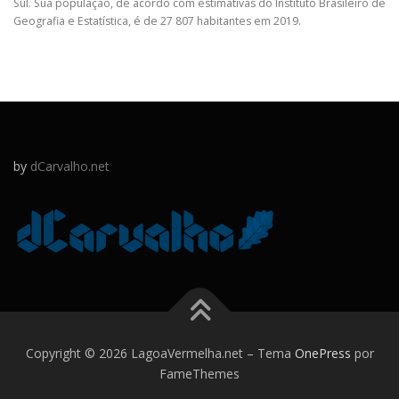
Sul. Sua população, de acordo com estimativas do Instituto Brasileiro de
Geografia e Estatística, é de 27 807 habitantes em 2019.
by
dCarvalho.net
Copyright © 2026 LagoaVermelha.net
–
Tema
OnePress
por
FameThemes