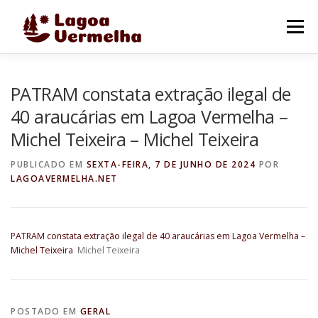
Pular
para
Menu
o
conteúdo
O MUNICÍPIO
NOTÍCIAS
IMAGENS DE LAGOA
PATRAM constata extração ilegal de
40 araucárias em Lagoa Vermelha –
Michel Teixeira – Michel Teixeira
FALE CONOSCO
PUBLICADO EM
SEXTA-FEIRA, 7 DE JUNHO DE 2024
POR
LAGOAVERMELHA.NET
PATRAM constata extração ilegal de 40 araucárias em Lagoa Vermelha –
Michel Teixeira
Michel Teixeira
POSTADO EM
GERAL