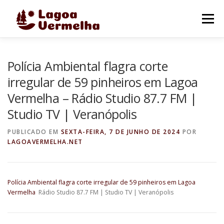
Pular
para
Menu
o
conteúdo
O MUNICÍPIO
NOTÍCIAS
IMAGENS DE LAGOA
Polícia Ambiental flagra corte
irregular de 59 pinheiros em Lagoa
Vermelha – Rádio Studio 87.7 FM |
FALE CONOSCO
Studio TV | Veranópolis
PUBLICADO EM
SEXTA-FEIRA, 7 DE JUNHO DE 2024
POR
LAGOAVERMELHA.NET
Polícia Ambiental flagra corte irregular de 59 pinheiros em Lagoa
Vermelha
Rádio Studio 87.7 FM | Studio TV | Veranópolis