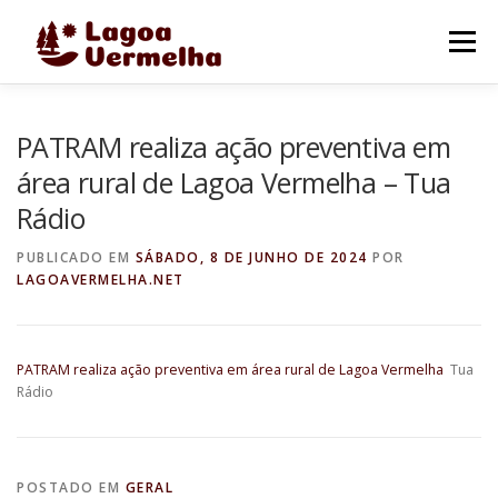
Pular
para
Menu
o
conteúdo
O MUNICÍPIO
NOTÍCIAS
IMAGENS DE LAGOA
PATRAM realiza ação preventiva em
área rural de Lagoa Vermelha – Tua
Rádio
FALE CONOSCO
PUBLICADO EM
SÁBADO, 8 DE JUNHO DE 2024
POR
LAGOAVERMELHA.NET
PATRAM realiza ação preventiva em área rural de Lagoa Vermelha
Tua
Rádio
POSTADO EM
GERAL