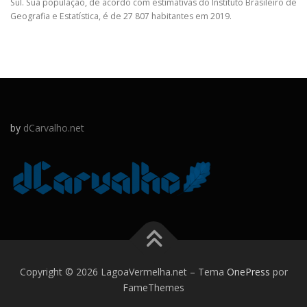
Sul. Sua população, de acordo com estimativas do Instituto Brasileiro de
Geografia e Estatística, é de 27 807 habitantes em 2019.
by
dCarvalho.net
Copyright © 2026 LagoaVermelha.net
–
Tema
OnePress
por
FameThemes