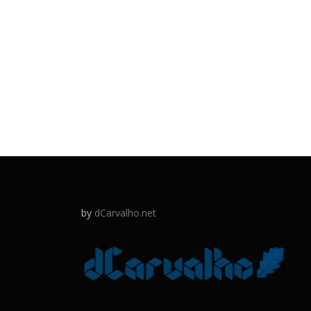
by
dCarvalho.net