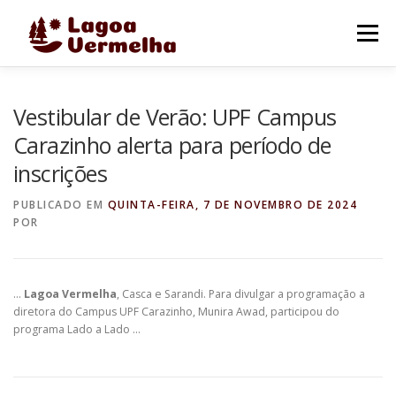
Pular
para
Menu
o
conteúdo
O MUNICÍPIO
NOTÍCIAS
IMAGENS DE LAGOA
Vestibular de Verão: UPF Campus
Carazinho alerta para período de
inscrições
FALE CONOSCO
PUBLICADO EM
QUINTA-FEIRA, 7 DE NOVEMBRO DE 2024
POR
…
Lagoa Vermelha
, Casca e Sarandi. Para divulgar a programação a
diretora do Campus UPF Carazinho, Munira Awad, participou do
programa Lado a Lado …