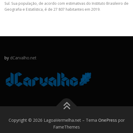
Sul. Sua população, de acordo com estimativas do Instituto Brasileiro de
Geografia e Estatística, é de 27 807 habitantes em 2019.
by
dCarvalho.net
Copyright © 2026 LagoaVermelha.net
–
Tema
OnePress
por
FameThemes