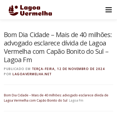
Pular
para
Menu
o
conteúdo
O MUNICÍPIO
NOTÍCIAS
IMAGENS DE LAGOA
Bom Dia Cidade – Mais de 40 milhões:
advogado esclarece dívida de Lagoa
Vermelha com Capão Bonito do Sul –
FALE CONOSCO
Lagoa Fm
PUBLICADO EM
TERÇA-FEIRA, 12 DE NOVEMBRO DE 2024
POR
LAGOAVERMELHA.NET
Bom Dia Cidade – Mais de 40 milhões: advogado esclarece dívida de
Lagoa Vermelha com Capão Bonito do Sul
Lagoa Fm