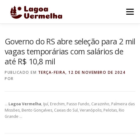
Pular
para
Menu
o
conteúdo
O MUNICÍPIO
NOTÍCIAS
IMAGENS DE LAGOA
Governo do RS abre seleção para 2 mil
vagas temporárias com salários de
até R$ 10,8 mil
FALE CONOSCO
PUBLICADO EM
TERÇA-FEIRA, 12 DE NOVEMBRO DE 2024
POR
…
Lagoa Vermelha
, Ijuí, Erechim, Passo Fundo, Carazinho, Palmeira das
Missões, Bento Gonçalves, Caxias do Sul, Veranópolis, Pelotas, Rio
Grande …