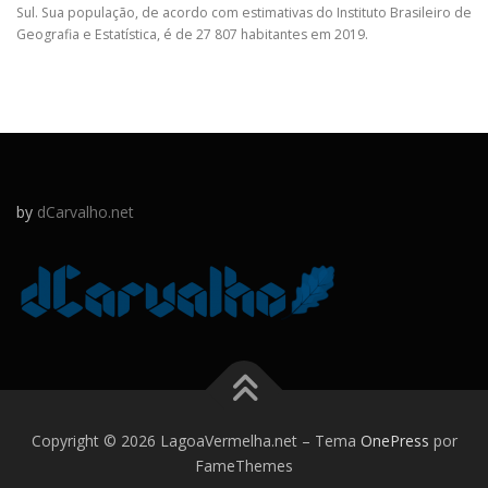
Sul. Sua população, de acordo com estimativas do Instituto Brasileiro de
Geografia e Estatística, é de 27 807 habitantes em 2019.
by
dCarvalho.net
Copyright © 2026 LagoaVermelha.net
–
Tema
OnePress
por
FameThemes