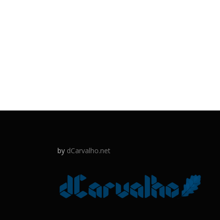
by
dCarvalho.net