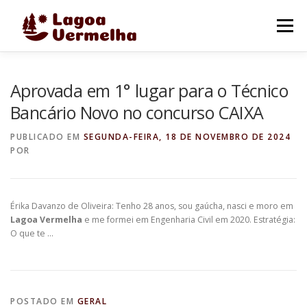
Pular
para
Menu
o
conteúdo
O MUNICÍPIO
NOTÍCIAS
IMAGENS DE LAGOA
Aprovada em 1° lugar para o Técnico
Bancário Novo no concurso CAIXA
FALE CONOSCO
PUBLICADO EM
SEGUNDA-FEIRA, 18 DE NOVEMBRO DE 2024
POR
Érika Davanzo de Oliveira: Tenho 28 anos, sou gaúcha, nasci e moro em
Lagoa Vermelha
e me formei em Engenharia Civil em 2020. Estratégia:
O que te …
POSTADO EM
GERAL