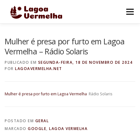
Pular
para
Menu
o
conteúdo
O MUNICÍPIO
NOTÍCIAS
IMAGENS DE LAGOA
Mulher é presa por furto em Lagoa
Vermelha – Rádio Solaris
FALE CONOSCO
PUBLICADO EM
SEGUNDA-FEIRA, 18 DE NOVEMBRO DE 2024
POR
LAGOAVERMELHA.NET
Mulher é presa por furto em Lagoa Vermelha
Rádio Solaris
POSTADO EM
GERAL
MARCADO
GOOGLE
,
LAGOA VERMELHA