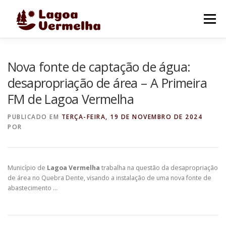
Pular
para
Menu
o
conteúdo
O MUNICÍPIO
NOTÍCIAS
IMAGENS DE LAGOA
Nova fonte de captação de água:
desapropriação de área – A Primeira
FM de Lagoa Vermelha
FALE CONOSCO
PUBLICADO EM
TERÇA-FEIRA, 19 DE NOVEMBRO DE 2024
POR
Município de
Lagoa Vermelha
trabalha na questão da desapropriação
de área no Quebra Dente, visando a instalação de uma nova fonte de
abastecimento …