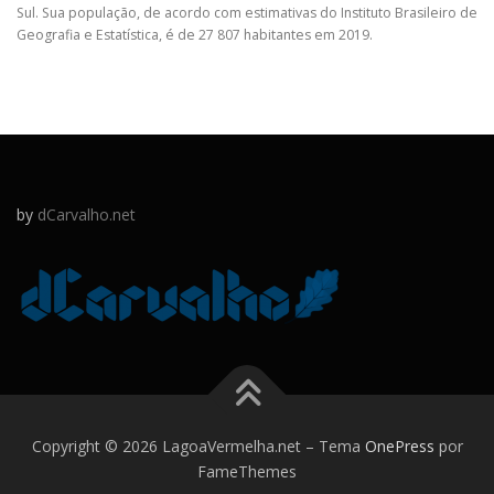
Sul. Sua população, de acordo com estimativas do Instituto Brasileiro de
Geografia e Estatística, é de 27 807 habitantes em 2019.
by
dCarvalho.net
Copyright © 2026 LagoaVermelha.net
–
Tema
OnePress
por
FameThemes