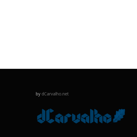
by
dCarvalho.net