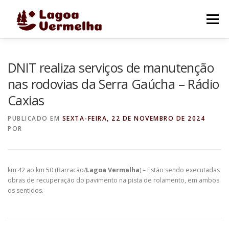
Pular
para
Menu
o
conteúdo
O MUNICÍPIO
NOTÍCIAS
IMAGENS DE LAGOA
DNIT realiza serviços de manutenção
nas rodovias da Serra Gaúcha – Rádio
Caxias
FALE CONOSCO
PUBLICADO EM
SEXTA-FEIRA, 22 DE NOVEMBRO DE 2024
POR
km 42 ao km 50 (Barracão/
Lagoa Vermelha
) – Estão sendo executadas
obras de recuperação do pavimento na pista de rolamento, em ambos
os sentidos.