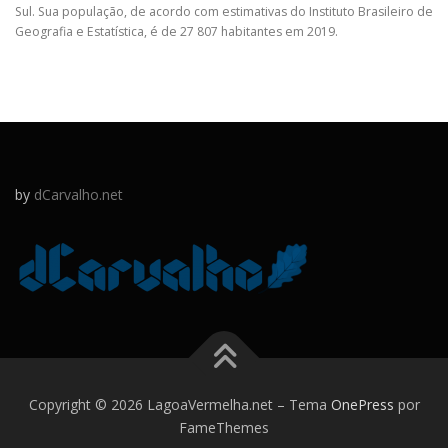
Sul. Sua população, de acordo com estimativas do Instituto Brasileiro de
Geografia e Estatística, é de 27 807 habitantes em 2019.
by
dCarvalho.net
Copyright © 2026 LagoaVermelha.net
–
Tema
OnePress
por
FameThemes