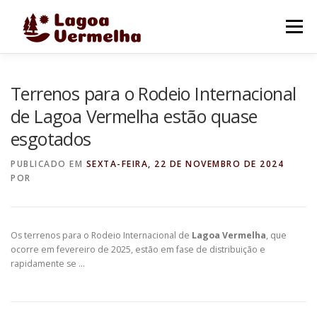
Pular
para
Menu
o
conteúdo
O MUNICÍPIO
NOTÍCIAS
IMAGENS DE LAGOA
Terrenos para o Rodeio Internacional
de Lagoa Vermelha estão quase
esgotados
FALE CONOSCO
PUBLICADO EM
SEXTA-FEIRA, 22 DE NOVEMBRO DE 2024
POR
Os terrenos para o Rodeio Internacional de
Lagoa Vermelha
, que
ocorre em fevereiro de 2025, estão em fase de distribuição e
rapidamente se …