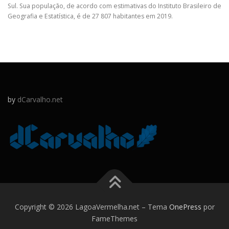
Sul. Sua população, de acordo com estimativas do Instituto Brasileiro de
Geografia e Estatística, é de 27 807 habitantes em 2019.
by
dCarvalho.net
Copyright © 2026 LagoaVermelha.net
–
Tema
OnePress
por
FameThemes