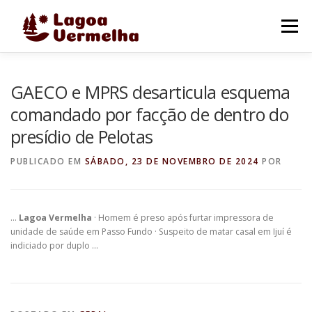
Pular
para
Menu
o
conteúdo
O MUNICÍPIO
NOTÍCIAS
IMAGENS DE LAGOA
GAECO e MPRS desarticula esquema
comandado por facção de dentro do
presídio de Pelotas
FALE CONOSCO
PUBLICADO EM
SÁBADO, 23 DE NOVEMBRO DE 2024
POR
…
Lagoa Vermelha
· Homem é preso após furtar impressora de
unidade de saúde em Passo Fundo · Suspeito de matar casal em Ijuí é
indiciado por duplo …