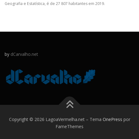
Geografia e Estatística, é de 27 807 habitantes em 2019.
by
dCarvalho.net
Copyright © 2026 LagoaVermelha.net
–
Tema
OnePress
por
FameThemes