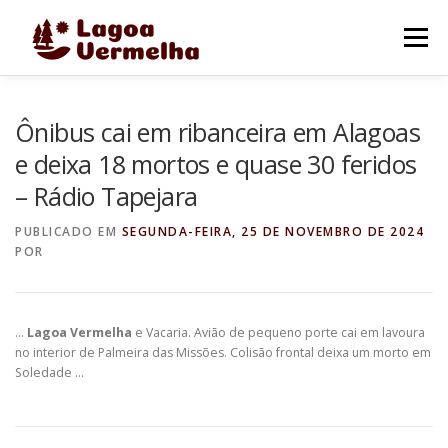
Pular
para
Menu
o
conteúdo
O MUNICÍPIO
NOTÍCIAS
IMAGENS DE LAGOA
Ônibus cai em ribanceira em Alagoas
e deixa 18 mortos e quase 30 feridos
– Rádio Tapejara
FALE CONOSCO
PUBLICADO EM
SEGUNDA-FEIRA, 25 DE NOVEMBRO DE 2024
POR
…
Lagoa Vermelha
e Vacaria. Avião de pequeno porte cai em lavoura
no interior de Palmeira das Missões. Colisão frontal deixa um morto em
Soledade …