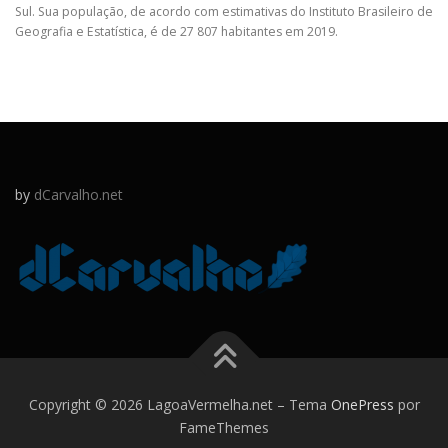
Sul. Sua população, de acordo com estimativas do Instituto Brasileiro de
Geografia e Estatística, é de 27 807 habitantes em 2019.
by
dCarvalho.net
Copyright © 2026 LagoaVermelha.net
–
Tema
OnePress
por
FameThemes