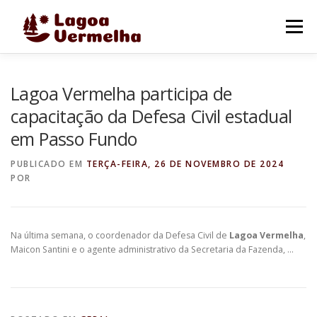
Pular
para
Menu
o
conteúdo
O MUNICÍPIO
NOTÍCIAS
IMAGENS DE LAGOA
Lagoa Vermelha participa de
capacitação da Defesa Civil estadual
em Passo Fundo
FALE CONOSCO
PUBLICADO EM
TERÇA-FEIRA, 26 DE NOVEMBRO DE 2024
POR
Na última semana, o coordenador da Defesa Civil de
Lagoa Vermelha
,
Maicon Santini e o agente administrativo da Secretaria da Fazenda, …