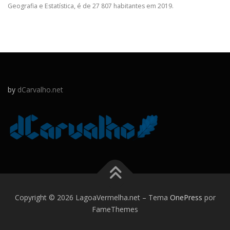
Geografia e Estatística, é de 27 807 habitantes em 2019.
by
dCarvalho.net
Copyright © 2026 LagoaVermelha.net
–
Tema
OnePress
por
FameThemes