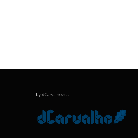
by
dCarvalho.net