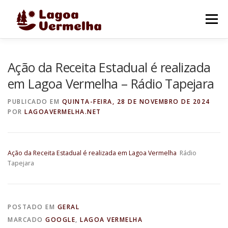
Pular
para
Menu
o
conteúdo
O MUNICÍPIO
NOTÍCIAS
IMAGENS DE LAGOA
Ação da Receita Estadual é realizada
em Lagoa Vermelha – Rádio Tapejara
FALE CONOSCO
PUBLICADO EM
QUINTA-FEIRA, 28 DE NOVEMBRO DE 2024
POR
LAGOAVERMELHA.NET
Ação da Receita Estadual é realizada em Lagoa Vermelha
Rádio
Tapejara
POSTADO EM
GERAL
MARCADO
GOOGLE
,
LAGOA VERMELHA