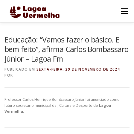
Pular
para
Menu
o
conteúdo
O MUNICÍPIO
NOTÍCIAS
IMAGENS DE LAGOA
Educação: “Vamos fazer o básico. E
bem feito”, afirma Carlos Bombassaro
Júnior – Lagoa Fm
FALE CONOSCO
PUBLICADO EM
SEXTA-FEIRA, 29 DE NOVEMBRO DE 2024
POR
Professor Carlos Henrique Bombassaro Júnior foi anunciado como
futuro secretário municipal da , Cultura e Desporto de
Lagoa
Vermelha
.