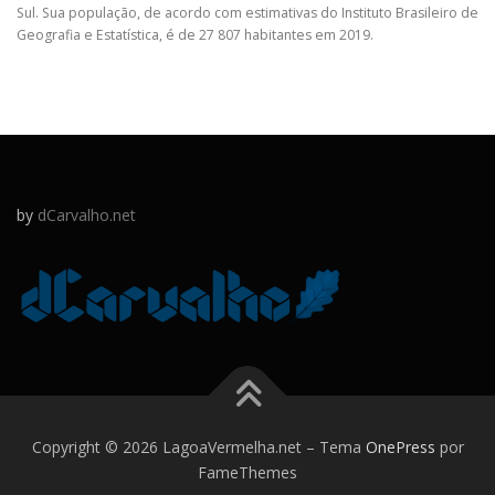
Sul. Sua população, de acordo com estimativas do Instituto Brasileiro de
Geografia e Estatística, é de 27 807 habitantes em 2019.
by
dCarvalho.net
Copyright © 2026 LagoaVermelha.net
–
Tema
OnePress
por
FameThemes