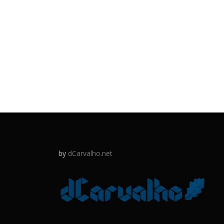
by
dCarvalho.net