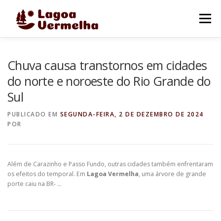
Pular
para
Menu
o
conteúdo
O MUNICÍPIO
NOTÍCIAS
IMAGENS DE LAGOA
Chuva causa transtornos em cidades
do norte e noroeste do Rio Grande do
Sul
FALE CONOSCO
PUBLICADO EM
SEGUNDA-FEIRA, 2 DE DEZEMBRO DE 2024
POR
Além de Carazinho e Passo Fundo, outras cidades também enfrentaram
os efeitos do temporal. Em
Lagoa Vermelha
, uma árvore de grande
porte caiu na BR- …