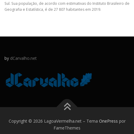
Sul. Sua população, de acordo com estimativas do Instituto Brasileiro de
Geografia e Estatística, é de 27 807 habitantes em 2019.
by
dCarvalho.net
Copyright © 2026 LagoaVermelha.net
–
Tema
OnePress
por
FameThemes