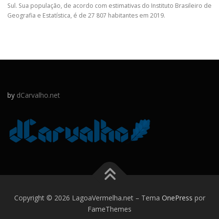
Sul. Sua população, de acordo com estimativas do Instituto Brasileiro de
Geografia e Estatística, é de 27 807 habitantes em 2019.
by
dCarvalho.net
Copyright © 2026 LagoaVermelha.net
–
Tema
OnePress
por
FameThemes