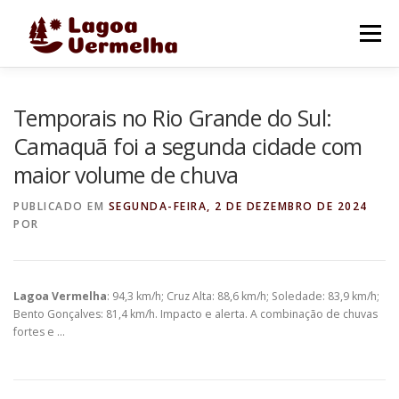
Pular
para
Menu
o
conteúdo
O MUNICÍPIO
NOTÍCIAS
IMAGENS DE LAGOA
Temporais no Rio Grande do Sul:
Camaquã foi a segunda cidade com
maior volume de chuva
FALE CONOSCO
PUBLICADO EM
SEGUNDA-FEIRA, 2 DE DEZEMBRO DE 2024
POR
Lagoa Vermelha
: 94,3 km/h; Cruz Alta: 88,6 km/h; Soledade: 83,9 km/h;
Bento Gonçalves: 81,4 km/h. Impacto e alerta. A combinação de chuvas
fortes e …