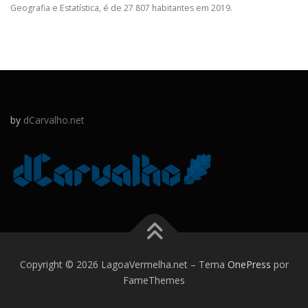
Geografia e Estatística, é de 27 807 habitantes em 2019.
by
dCarvalho.net
Copyright © 2026 LagoaVermelha.net
–
Tema
OnePress
por
FameThemes