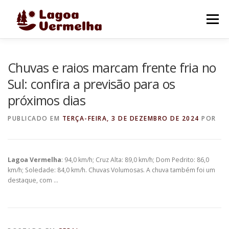
Pular
para
Menu
o
conteúdo
O MUNICÍPIO
NOTÍCIAS
IMAGENS DE LAGOA
Chuvas e raios marcam frente fria no
Sul: confira a previsão para os
próximos dias
FALE CONOSCO
PUBLICADO EM
TERÇA-FEIRA, 3 DE DEZEMBRO DE 2024
POR
Lagoa Vermelha
: 94,0 km/h; Cruz Alta: 89,0 km/h; Dom Pedrito: 86,0
km/h; Soledade: 84,0 km/h. Chuvas Volumosas. A chuva também foi um
destaque, com …