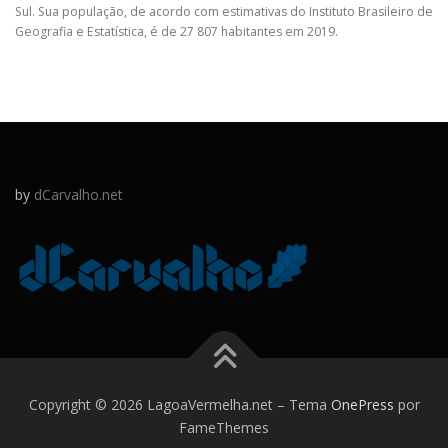
Sul. Sua população, de acordo com estimativas do Instituto Brasileiro de
Geografia e Estatística, é de 27 807 habitantes em 2019.
by
dCarvalho.net
Copyright © 2026 LagoaVermelha.net
–
Tema
OnePress
por
FameThemes