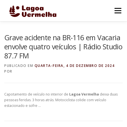
Pular
para
Menu
o
conteúdo
O MUNICÍPIO
NOTÍCIAS
IMAGENS DE LAGOA
Grave acidente na BR-116 em Vacaria
envolve quatro veículos | Rádio Studio
87.7 FM
FALE CONOSCO
PUBLICADO EM
QUARTA-FEIRA, 4 DE DEZEMBRO DE 2024
POR
Capotamento de veículo no interior de
Lagoa Vermelha
deixa duas
pessoas feridas. 3 horas atrás. Motociclista colide com veículo
estacionado e sofre …