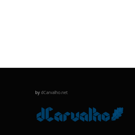
by
dCarvalho.net