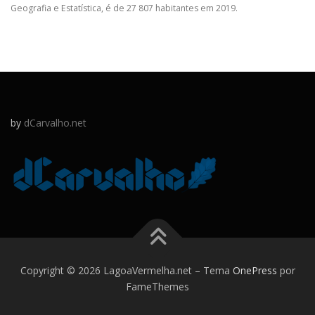
Geografia e Estatística, é de 27 807 habitantes em 2019.
by
dCarvalho.net
Copyright © 2026 LagoaVermelha.net
–
Tema
OnePress
por
FameThemes