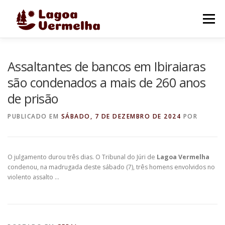
Pular
para
Menu
o
conteúdo
O MUNICÍPIO
NOTÍCIAS
IMAGENS DE LAGOA
Assaltantes de bancos em Ibiraiaras
são condenados a mais de 260 anos
de prisão
FALE CONOSCO
PUBLICADO EM
SÁBADO, 7 DE DEZEMBRO DE 2024
POR
O julgamento durou três dias. O Tribunal do Júri de
Lagoa Vermelha
condenou, na madrugada deste sábado (7), três homens envolvidos no
violento assalto …