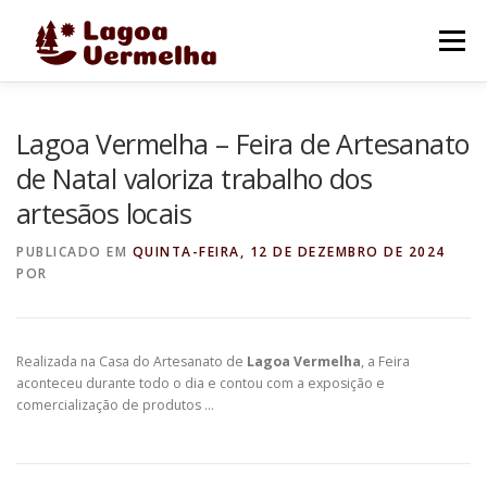
Pular
para
Menu
o
conteúdo
O MUNICÍPIO
NOTÍCIAS
IMAGENS DE LAGOA
Lagoa Vermelha – Feira de Artesanato
de Natal valoriza trabalho dos
artesãos locais
FALE CONOSCO
PUBLICADO EM
QUINTA-FEIRA, 12 DE DEZEMBRO DE 2024
POR
Realizada na Casa do Artesanato de
Lagoa Vermelha
, a Feira
aconteceu durante todo o dia e contou com a exposição e
comercialização de produtos …