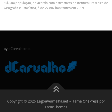
Sul. Sua população, de acordo com estimativas do Instituto Brasileiro de
Geografia e Estatística, é de 27 807 habitantes em 2019.
by
dCarvalho.net
Copyright © 2026 LagoaVermelha.net
–
Tema
OnePress
por
FameThemes