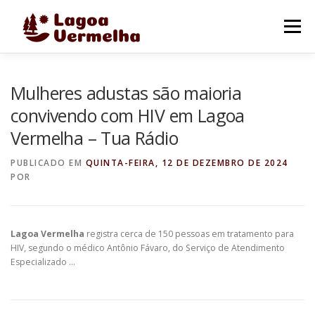
Pular
para
Menu
o
conteúdo
O MUNICÍPIO
NOTÍCIAS
IMAGENS DE LAGOA
Mulheres adustas são maioria
convivendo com HIV em Lagoa
Vermelha – Tua Rádio
FALE CONOSCO
PUBLICADO EM
QUINTA-FEIRA, 12 DE DEZEMBRO DE 2024
POR
Lagoa Vermelha
registra cerca de 150 pessoas em tratamento para
HIV, segundo o médico Antônio Fávaro, do Serviço de Atendimento
Especializado …