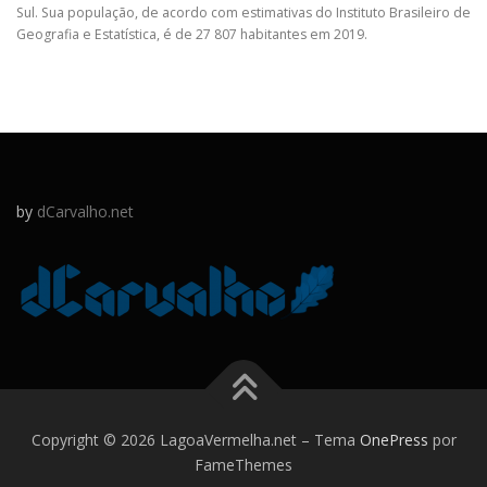
Sul. Sua população, de acordo com estimativas do Instituto Brasileiro de
Geografia e Estatística, é de 27 807 habitantes em 2019.
by
dCarvalho.net
Copyright © 2026 LagoaVermelha.net
–
Tema
OnePress
por
FameThemes