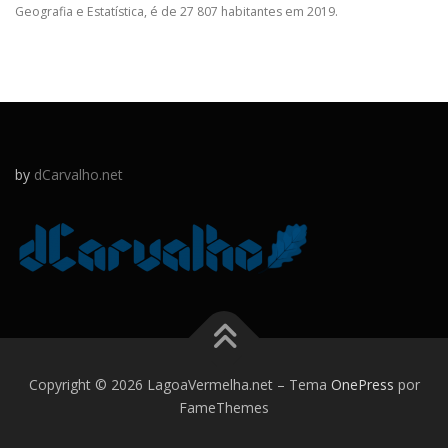
Geografia e Estatística, é de 27 807 habitantes em 2019.
by
dCarvalho.net
Copyright © 2026 LagoaVermelha.net
–
Tema
OnePress
por
FameThemes