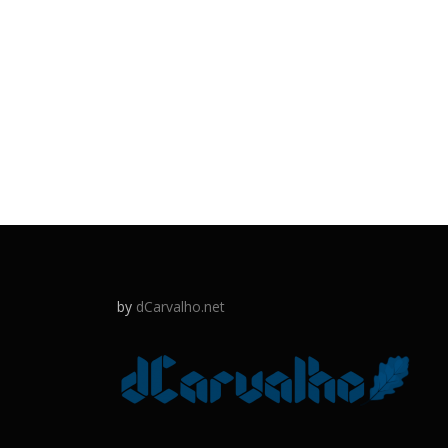
by
dCarvalho.net