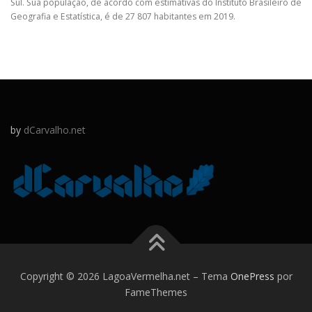
Sul. Sua população, de acordo com estimativas do Instituto Brasileiro de
Geografia e Estatística, é de 27 807 habitantes em 2019.
by
dCarvalho.net
Copyright © 2026 LagoaVermelha.net
–
Tema
OnePress
por
FameThemes