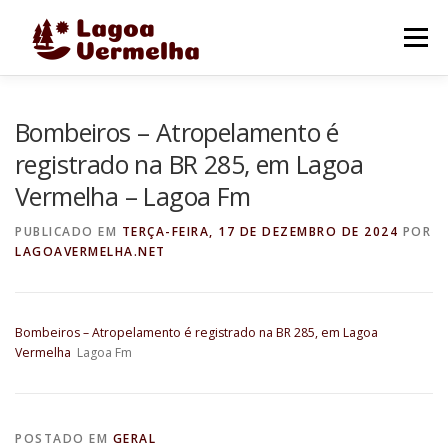
Pular
para
Menu
o
conteúdo
O MUNICÍPIO
NOTÍCIAS
IMAGENS DE LAGOA
Bombeiros – Atropelamento é
registrado na BR 285, em Lagoa
Vermelha – Lagoa Fm
FALE CONOSCO
PUBLICADO EM
TERÇA-FEIRA, 17 DE DEZEMBRO DE 2024
POR
LAGOAVERMELHA.NET
Bombeiros – Atropelamento é registrado na BR 285, em Lagoa
Vermelha
Lagoa Fm
POSTADO EM
GERAL