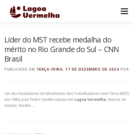
Pular
para
Menu
o
conteúdo
O MUNICÍPIO
NOTÍCIAS
IMAGENS DE LAGOA
Líder do MST recebe medalha do
mérito no Rio Grande do Sul – CNN
Brasil
FALE CONOSCO
PUBLICADO EM
TERÇA-FEIRA, 17 DE DEZEMBRO DE 2024
POR
Um dos fundadores do Movimento dos Trabalhadores Sem Terra (MST)
em 1984, João Pedro Stedile nasceu em
Lagoa Vermelha
, interior do
estado. Stedile …