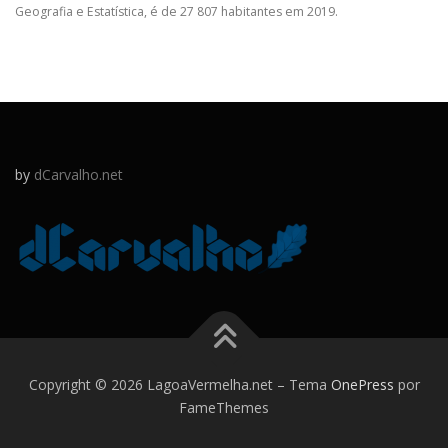
Geografia e Estatística, é de 27 807 habitantes em 2019.
by
dCarvalho.net
Copyright © 2026 LagoaVermelha.net
–
Tema
OnePress
por
FameThemes