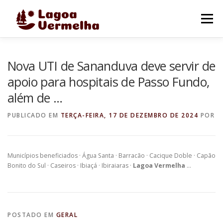
Pular
para
Menu
o
conteúdo
O MUNICÍPIO
NOTÍCIAS
IMAGENS DE LAGOA
Nova UTI de Sananduva deve servir de
apoio para hospitais de Passo Fundo,
além de …
FALE CONOSCO
PUBLICADO EM
TERÇA-FEIRA, 17 DE DEZEMBRO DE 2024
POR
Municípios beneficiados · Água Santa · Barracão · Cacique Doble · Capão
Bonito do Sul · Caseiros · Ibiaçá · Ibiraiaras ·
Lagoa Vermelha
…
POSTADO EM
GERAL