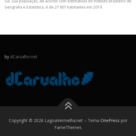
Sul. Sua população, de acordo com estimativas do Instituto Brasileiro de
Geografia e Estatística, é de 27 807 habitantes em 2019.
by
dCarvalho.net
Copyright © 2026 LagoaVermelha.net
–
Tema
OnePress
por
FameThemes