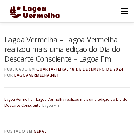
Pular
para
Menu
o
conteúdo
O MUNICÍPIO
NOTÍCIAS
IMAGENS DE LAGOA
Lagoa Vermelha – Lagoa Vermelha
realizou mais uma edição do Dia do
Descarte Consciente – Lagoa Fm
FALE CONOSCO
PUBLICADO EM
QUARTA-FEIRA, 18 DE DEZEMBRO DE 2024
POR
LAGOAVERMELHA.NET
Lagoa Vermelha – Lagoa Vermelha realizou mais uma edição do Dia do
Descarte Consciente
Lagoa Fm
POSTADO EM
GERAL