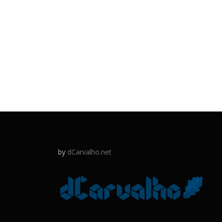
by
dCarvalho.net