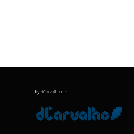
by
dCarvalho.net