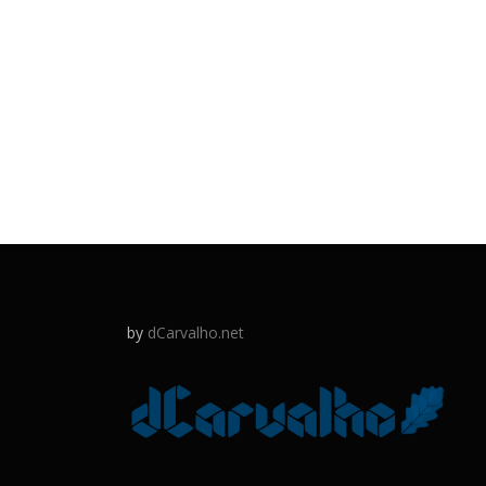
by
dCarvalho.net