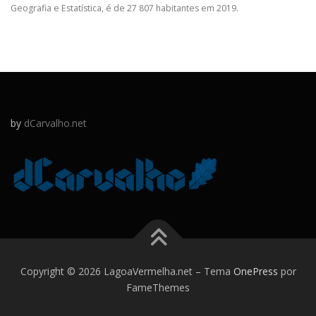
Geografia e Estatística, é de 27 807 habitantes em 2019.
by
dCarvalho.net
Copyright © 2026 LagoaVermelha.net
–
Tema
OnePress
por
FameThemes