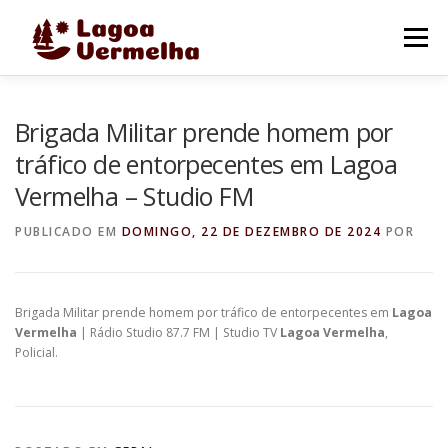
Pular
para
Menu
o
conteúdo
O MUNICÍPIO
NOTÍCIAS
IMAGENS DE LAGOA
Brigada Militar prende homem por
tráfico de entorpecentes em Lagoa
Vermelha – Studio FM
FALE CONOSCO
PUBLICADO EM
DOMINGO, 22 DE DEZEMBRO DE 2024
POR
Brigada Militar prende homem por tráfico de entorpecentes em
Lagoa
Vermelha
| Rádio Studio 87.7 FM | Studio TV
Lagoa Vermelha
,
Policial.