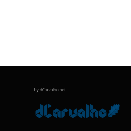
by
dCarvalho.net