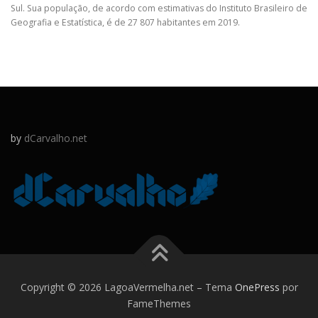
Sul. Sua população, de acordo com estimativas do Instituto Brasileiro de
Geografia e Estatística, é de 27 807 habitantes em 2019.
by
dCarvalho.net
Copyright © 2026 LagoaVermelha.net
–
Tema
OnePress
por
FameThemes