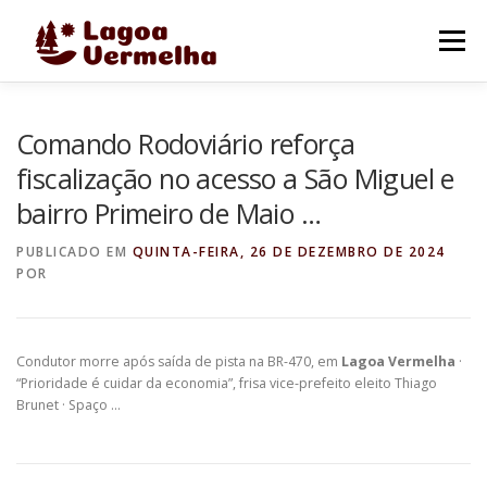
Pular
para
Menu
o
conteúdo
O MUNICÍPIO
NOTÍCIAS
IMAGENS DE LAGOA
Comando Rodoviário reforça
fiscalização no acesso a São Miguel e
bairro Primeiro de Maio …
FALE CONOSCO
PUBLICADO EM
QUINTA-FEIRA, 26 DE DEZEMBRO DE 2024
POR
Condutor morre após saída de pista na BR-470, em
Lagoa Vermelha
·
“Prioridade é cuidar da economia”, frisa vice-prefeito eleito Thiago
Brunet · Spaço …