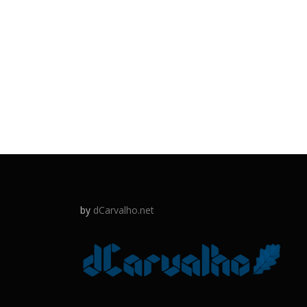
by
dCarvalho.net