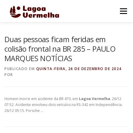
Pular
para
Menu
o
conteúdo
O MUNICÍPIO
NOTÍCIAS
IMAGENS DE LAGOA
Duas pessoas ficam feridas em
colisão frontal na BR 285 – PAULO
MARQUES NOTÍCIAS
FALE CONOSCO
PUBLICADO EM
QUINTA-FEIRA, 26 DE DEZEMBRO DE 2024
POR
Homem morre em acidente da BR 470, em
Lagoa Vermelha
. 26/12
07:52. Acidente envolveu dois veículos na RS-342 em Independência.
26/12 05:15. Porsche …