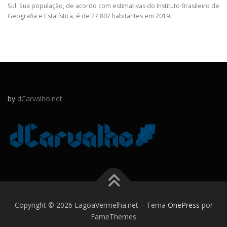
Sul. Sua população, de acordo com estimativas do Instituto Brasileiro de
Geografia e Estatística, é de 27 807 habitantes em 2019.
by
dCarvalho.net
Copyright © 2026 LagoaVermelha.net
–
Tema
OnePress
por
FameThemes