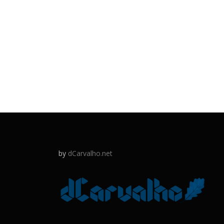
by
dCarvalho.net