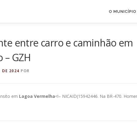
O MUNICÍPIO
te entre carro e caminhão em
o – GZH
 DE 2024
POR
ânsito em
Lagoa Vermelha
<!– NICAID(15942446. Na BR-470. Hom