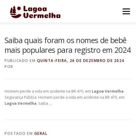
Pular
para
Menu
o
conteúdo
O MUNICÍPIO
NOTÍCIAS
IMAGENS DE LAGOA
Saiba quais foram os nomes de bebê
mais populares para registro em 2024
FALE CONOSCO
PUBLICADO EM
QUINTA-FEIRA, 26 DE DEZEMBRO DE 2024
POR
Homem perde a vida em acidente na BR 470, em
Lagoa Vermelha
.
Segurança Pública. Homem perde a vida em acidente na BR 470, em
Lagoa Vermelha
. Saiba …
POSTADO EM
GERAL